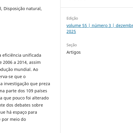
, Disposição natural,
Edição
volume 55 | número 3 | dezemb
2025
Seção
Artigos
 eficiência unificada
e 2006 a 2014, assim
odução mundial. Ao
erva-se que o
a investigação que preza
na parte dos 109 países
ca que pouco foi alterado
nte dos debates sobre
que há espaço para
e por meio do